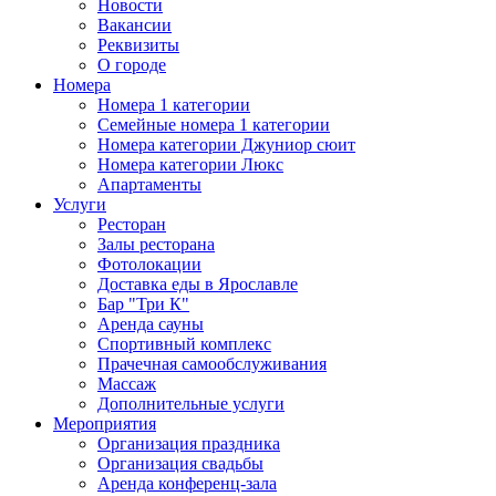
Новости
Вакансии
Реквизиты
О городе
Номера
Номера 1 категории
Семейные номера 1 категории
Номера категории Джуниор сюит
Номера категории Люкс
Апартаменты
Услуги
Ресторан
Залы ресторана
Фотолокации
Доставка еды в Ярославле
Бар "Три К"
Аренда сауны
Спортивный комплекс
Прачечная самообслуживания
Массаж
Дополнительные услуги
Мероприятия
Организация праздника
Организация свадьбы
Аренда конференц-зала