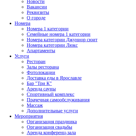
Новости
Вакансии
Реквизиты
О городе
Номера
Номера 1 категории
Семейные номера 1 категории
Номера категории Джуниор сюит
Номера категории Люкс
Апартаменты
Услуги
Ресторан
Залы ресторана
Фотолокации
Доставка еды в Ярославле
Бар "Три К"
Аренда сауны
Спортивный комплекс
Прачечная самообслуживания
Массаж
Дополнительные услуги
Мероприятия
Организация праздника
Организация свадьбы
Аренда конференц-зала