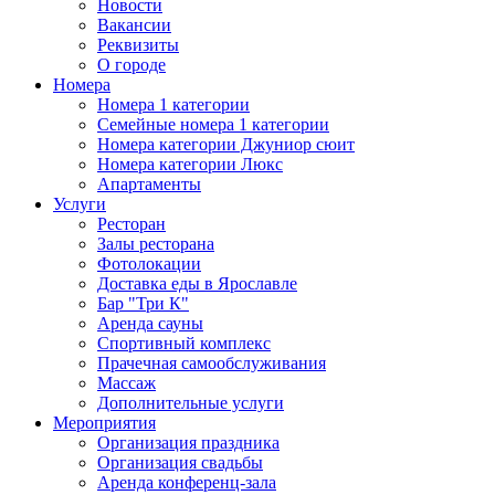
Новости
Вакансии
Реквизиты
О городе
Номера
Номера 1 категории
Семейные номера 1 категории
Номера категории Джуниор сюит
Номера категории Люкс
Апартаменты
Услуги
Ресторан
Залы ресторана
Фотолокации
Доставка еды в Ярославле
Бар "Три К"
Аренда сауны
Спортивный комплекс
Прачечная самообслуживания
Массаж
Дополнительные услуги
Мероприятия
Организация праздника
Организация свадьбы
Аренда конференц-зала